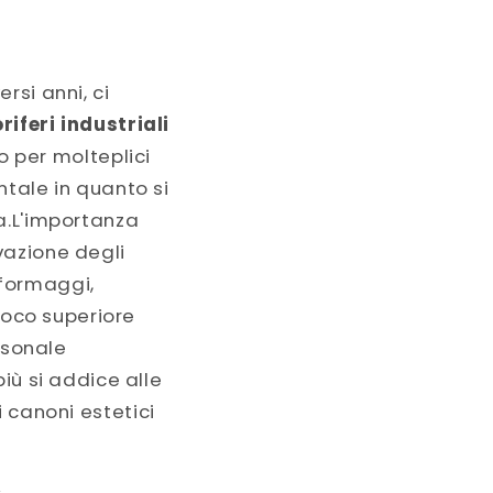
rsi anni, ci
riferi industriali
no per molteplici
ntale in quanto si
a.L'importanza
vazione degli
 formaggi,
oco superiore
rsonale
iù si addice alle
 canoni estetici