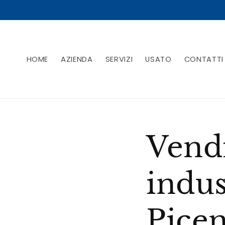
Vai
direttamente
ai contenuti
HOME
AZIENDA
SERVIZI
USATO
CONTATTI
Vendi
indus
Pice