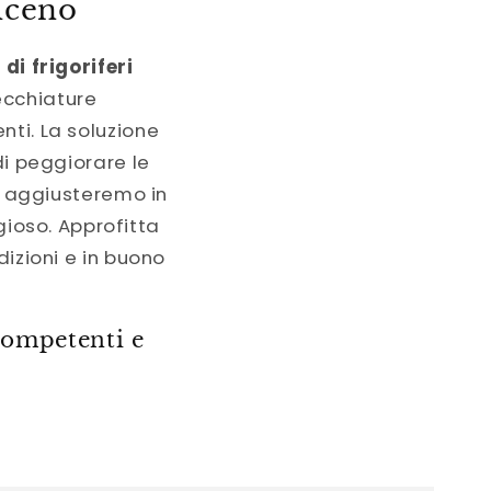
Piceno
di frigoriferi
ecchiature
nti. La soluzione
di peggiorare le
e, aggiusteremo in
ioso. Approfitta
dizioni e in buono
 competenti e