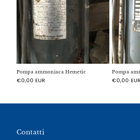
Pompa ammoniaca Hemetic
Pompa amm
Regular
€0,00 EUR
Regular
€0,00 EU
price
price
Contatti